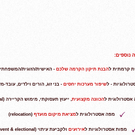
 נוספים:
ת קרמתית ל
הבנת
תיקון הקרמה שלכם
- האישית/הזוגית/המשפחתית (mic astrology
רולוגיות - ל
שיפור מערכות יחסים
- בני זוג, הורים וילדים, עובד-מעביד, וע
אסטרולוגית ל
הכוונה מקצועית
, ייעוץ תעסוקתי, מימוש הקריירה (vocational)
מפה אסטרולוגית ל
מציאת
מיקום מועדף
(relocation)
מפות אסטרולוגיות ל
אירועים
ולקביעת עיתוי (event & electional)