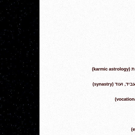
kar)
וד (synastry)