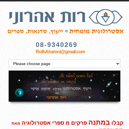
08-9340269
RuthAharoni@gmail.com
במתנה
קבלו
פרקים מ ספרי אסטרולוגיה
מאת