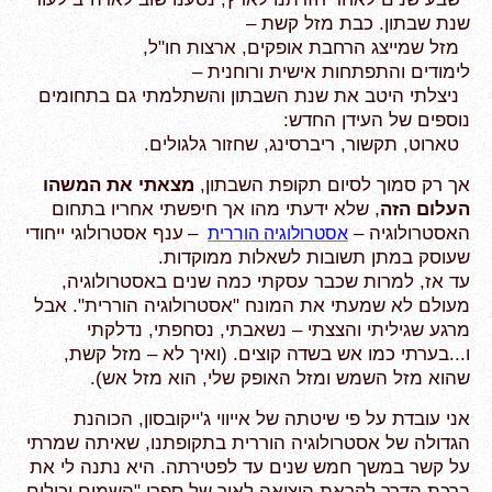
שנת שבתון. כבת מזל קשת –
מזל שמייצג הרחבת אופקים, ארצות חו"ל,
לימודים והתפתחות אישית ורוחנית –
ניצלתי היטב את שנת השבתון והשתלמתי גם בתחומים
נוספים של העידן החדש:
טארוט, תקשור, ריברסינג, שחזור גלגולים.
אך רק סמוך לסיום תקופת השבתון,
מצאתי את המשהו
העלום הזה
, שלא ידעתי מהו אך חיפשתי אחריו בתחום
האסטרולוגיה –
–
ענף אסטרולוגי ייחודי
אסטרולוגיה הוררית
שעוסק במתן תשובות לשאלות ממוקדות.
עד אז, למרות שכבר עסקתי כמה שנים באסטרולוגיה,
מעולם לא שמעתי את המונח "אסטרולוגיה הוררית". אבל
מרגע שגיליתי והצצתי – נשאבתי, נסחפתי, נדלקתי
ו...בערתי כמו אש בשדה קוצים. (ואיך לא – מזל קשת,
שהוא מזל השמש ומזל האופק שלי,
הוא מזל אש).
אני עובדת על פי שיטתה של אייווי ג'ייקובסון, הכוהנת
הגדולה של אסטרולוגיה הוררית בתקופתנו, שאיתה שמרתי
על קשר במשך חמש שנים עד לפטירתה. היא נתנה לי את
ברכת הדרך לקראת היציאה לאור של ספרי "השמים יכולים