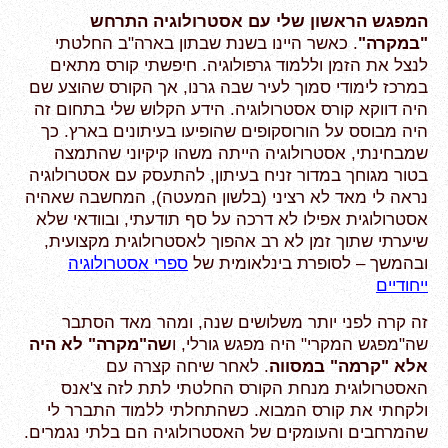
המפגש הראשון שלי עם אסטרולוגיה התרחש
"במקרה"
. כאשר היינו בשנת שבתון בארה"ב החלטתי
לנצל את הזמן וללמוד גרפולוגיה. חיפשתי קורס מתאים
במרכז לימודי סמוך לעיר שבה גרנו, אך הקורס שהוצע שם
היה דווקא קורס אסטרולוגיה. הידע הקלוש שלי בתחום זה
היה מבוסס על הורוסקופים שהופיעו בעיתונים בארץ. כך
שמבחינתי, אסטרולוגיה הייתה משהו קיקיוני שהתמצה
בטור מגוחך במדור זניח בעיתון, להתעסק עם אסטרולוגיה
נראה לי מאד לא רציני (בלשון המעטה), המחשבה שאהיה
אסטרולוגית אפילו לא דרכה על סף תודעתי, ובוודאי שלא
שיערתי שתוך זמן לא רב אהפוך לאסטרולוגית מקצועית,
ובהמשך
–
לסופרת בינלאומית של
ספרי אסטרולוגיה
ייחודיים
זה קרה לפני יותר משלושים שנה, ומהר מאד הסתבר
שה"מפגש המקרי" היה מפגש גורלי, ו
שה"מקרה" לא היה
אלא "קרמה" במסווה
. לאחר שיחה קצרה עם
האסטרולוגית מנחת הקורס החלטתי לתת לזה צ'אנס
ולקחתי את קורס המבוא. כשהתחלתי ללמוד התברר לי
שהמרחבים והעומקים של האסטרולוגיה הם בלתי נגמרים.