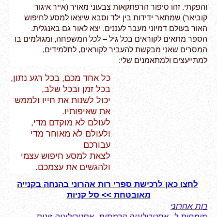
והפקתי. זהו
סיפור הרפתקאות צבעוני מאויר (אייר איגור
קוביאר) שמתאר
ידידות בין ילד וסבא שיצאו למסע לחיפוש
האור בעולם דמיוני מעבר לעננים. יצא לאור גם באנגלית.
הספר
מתאים לקוראים בכל גיל – לכל המשפחה, ומגולמים בו
המסרים שאני מבקשת להעביר לקוראים, לתלמידים,
למתייעצים
ולמתאמנים שלי:
כל אחד מכם, בכל רגע נתון,
בכל זמן ובכל שלב,
יכול לשנות את חייו
ולממש
את שאיפותיו.
לעולם לא מוקדם מדי,
ולעולם לא מאוחר מדי
עבור
כם
לצאת למסע חיפוש עצמי
ולהגשים את עצמכם.
לחצו כאן לרכישת ספרי רות אהרוני בהנחה בקנייה
מאובטחת >> סל קניות
ר
ות אהרוני
מומחית ל- אסטרולוגיה קרמתית, אסטרולוגיה זוגית