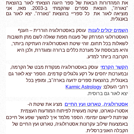
את המהדורות
הבאות של ספר היוגה הוצאתי לאור בהוצאת
"נאורה", הוצאת ספרים שהקמתי ב-2003. מאז, אני
מוציאה לאור את
כל ספריי בהוצאת "נאורה". יצא לאור גם
באנגלית.
השמים יכולים לענות
עוסק
באסטרולוגיה הוררית – הענף
האסטרולוגי המרתק של פענוח מפות שאלה לשם מתן תשובות
לשאלות בכל תחום. זוהי שיטת
האסטרולוגיה העתיקה ביותר,
והיא מבוססת על מערכת כללים ברורה ומוגדרת, ולכן היא
הקרובה
ביותר למדע.
הקשר הקרמי
עוסק
באסטרולוגיה מנקודת מבט של הקרמה,
ובמערכות יחסים על רקע גלגולים קודמים. הספר יצא לאור גם
באנגלית, בהוצאת ספרים ידועה בארה"ב, ומופץ בכל
רחבי
העולם:
Karmic Astrology
יצא לאור גם ברוסית.
אסטרולוגיה, טארוט ועץ החיים
מציג את שיטת ה-
אסטרו-טארוט, שיטה מעשית לפיתוח המודעות העצמית
שניתנת ליישום יומיומי. הספר מלמד איך למשוך שפע אל חייכם
באמצעות שילוב עקרונות אסטרולוגיה, טארוט ועץ החיים
של
הקבלה האוניברסלית.