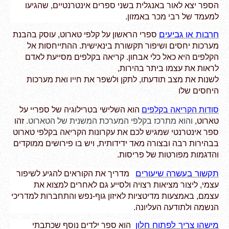
הספר יצא לאור באנגלית בשני ספרים אינטרנטיים, שהגיעו
למעמד של רבי מכר באמזון.
חרבות או גביעים
ספרי הראשון על קלפי טארוט, עוסק בהבנת
מערכות יחסים ושיפור תקשורת בינאישית. ההתייחסות אל
הקלפים היא כאל כלי אבחון. קריאה בקלפים מסייעת
לאדם
לראות את עצמו ביתר בהירות,
לשנות את מצב תודעתו, לתקן ולשפר את חייו ואת
מערכות
היחסים שלו
סודות הקריאה בקלפים
הוא השלישי בטרילוגיה של ספריי על 
טארוט, 
והוא מתרכז ב
קלפי המערכת המשנית 
של הטארוט. 
זהו 
ספר אינטרנטי שמגיש לכם את עקרונות הקריאה בקלפי טארוט 
בבהירות רבה ובצורה מאד ידידותית, ויש בו פירושים ממוקדים 
והדגמות מפורטות של פריסות.
תקשור בעשרה שיעורים
מדריך את הקוראים להגיע לשיפור
עצמי, ליצור מציאות רצויה ולסייע
גם לאחרים למצוא את
עצמם, באמצעות מדיטציות לאיזון גוף-נפש והתחברות למדריכי
הנשמה ולתודעה העליונה.
מישהו צריך לפתוח חלון
הוא ספר ילדים נוסף שכתבתי