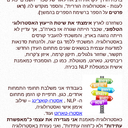
לענות - אסטרולוגיה הוררית", והספר מוקדש לה
.
(ראו
פרטים
על הספר ברשימת הספרים בהמשך
)
.
כשחזרנו לארץ
אימצתי את שיטת הייעוץ האסטרולוגי
הטלפוני
, שכבר הייתה שגורה אז בארה"ב, אך עדיין לא
הייתה נהוגה בארץ, והמשכתי להעביר קורסים
באסטרולוגיה. המשכתי ללמד גם יוגה, ולהנחות סדנאות
למודעות עצמית בנושאים שונים מתחום העידן החדש:
תקשור, שחזור גלגולים, תיקון קרמה, איזון צ'קרות,
ריברסינג, טארוט, מטוטלת. כמו כן, הוסמכתי כמאמנת
אישית וכמטפלת NLP בכירה.
בעבודתי אני משלבת תחומי התמחות
אחדים, כגון, תרפיית קו הזמן מתחום
ה- NLP ,
אסטרו-קואצ'ינג
– שילוב
אימון אישי ואסטרולוגיה,
אסטרו-טארוט
ועוד.
כאסטרולוגית-מאמנת
אני מגדירה את עצמי כ"מאפשרת
עתידות"
ולא כ"חוזה עתידות", ואני נעזרת באסטרולוגיה