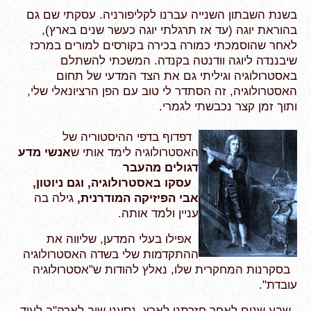
בשנת השבתון השנייה עברנו לקליפורניה. עסקתי שם גם
בהוראת יוגה (עד אז תרגלתי יוגה כעשר שנים בארץ),
לאחר שהוסמכתי כמורה בכירה בקורסים למורים במרכז
שיבננדה ליוגה וודנטה בקנדה. המשכתי להשתלם
באסטרולוגיה וגיליתי גם את הצד המדעי של תחום
האסטרולוגיה, זה הסתדר לי טוב עם הפן הרציונאלי שלי,
ותוך זמן קצר נכבשתי לגמרי.
דפדוף
בדפי ההיסטוריה של
האסטרולוגיה לימד אותי ש
אנשי מדע
דגולים מהעבר
עסקו באסטרולוגיה, וגם
ניוטון,
אבי הפיזיקה המודרנית,
גילה בה
עניין ולמד אותה.
אפילו בעלי המדען, שליווה את
ההתקדמות שלי בשדה האסטרולוגיה
בסקרנות המחקרית שלו, נאלץ להודות ש"אסטרולוגיה
עובדת".
שבע שנים לאחר חזרתנו לארץ, נסענו שוב לארה"ב לעוד