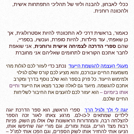
ככלי לאבחון, להבנה וליווי של תהליכי התפתחות אישית,
ולהכוונה רוחנית.
כאמור, בראשית דרכי לא התכוונתי להיות אסטרולוגית, אך
כן שאפתי, עוד מילדות, להיות סופרת, ועכשיו, בספריי,
שהם
ספרי הדרכה לצמיחה אישית ורוחנית
, אני שואפת
לחבר אתכם הקוראים לתחומים שאליהם אני מחוברת
מעגלי העצמה להגשמת הייעוד
נכתב כדי
לעזור לכם לגלות מהי
משמעות החיים עבורכם,
והוא מציע לכם קורס שלם לגילוי
ולמימוש הייעוד. כל פרק בספר הוא שלב נוסף בדרך ומקרב
אתכם להגשמה. מיועד גם לאלה שכבר מצאו את הייעוד
וחיים
אותו ביומיום –
הוא יעזור לכם להעצים את החיבור לשליחות
החיים שלכם.
יוגה לי ולך ולגיל הרך
ספרי הראשון, הוא ספר הדרכת יוגה
לילדים שמתאים ל-כו-לם. מרגע צאתו לאור זכה הספר
להצלחה
רבה, והמהדורות הראשונות שלו אזלו מן השוק. פניות
רבות מצד הורים, גננות ומורים, וגם מורי יוגה שחיפשו אותו,
הניעו אותי להחזיר אותו לשוק הספרים, וגם הפכו אותי למו"ל –