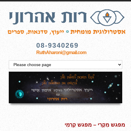
08-9340269
RuthAharoni@gmail.com
מפגש מִקְרִי – מפגש קַרְמִי